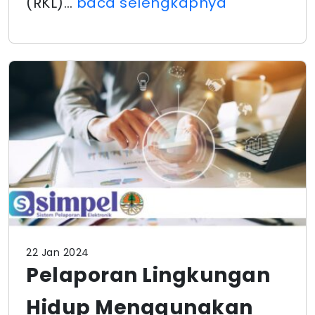
(RKL)…
baca selengkapnya
22 Jan 2024
Pelaporan Lingkungan
Hidup Menggunakan